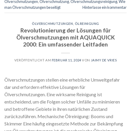
Ölverschmutzungen
,
Ölverschmutzung
,
Ölverschmutzungsreinigung
,
Wie
man Ölverschmutzungen beseitigt
Hinterlasse ein kommentar
ÖLVERSCHMUTZUNGEN
,
ÖLREINIGUNG
Revolutionierung der Lösungen für
Ölverschmutzungen mit AQUAQUICK
2000: Ein umfassender Leitfaden
VERÖFFENTLICHT AM
FEBRUAR 11, 2024
VON
JAIMY DE VRIES
Ölverschmutzungen stellen eine erhebliche Umweltgefahr
dar und erfordern effektive Lösungen für
Ölverschmutzungen. Eine wirksame Reinigung ist
entscheidend, um die Folgen solcher Unfälle zu minimieren
und betroffene Gebiete in ihren natürlichen Zustand
zurückzuführen. Mechanische Ölreinigung: Booms und
Skimmer Eine häufig eingesetzte Methode zur Bekämpfung
von Ölverschmutzungen ist die mechanische Ölreinigung.