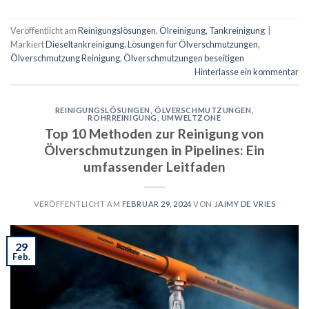
Veröffentlicht am
Reinigungslösungen
,
Ölreinigung
,
Tankreinigung
|
Markiert
Dieseltankreinigung
,
Lösungen für Ölverschmutzungen
,
Ölverschmutzung Reinigung
,
Ölverschmutzungen beseitigen
Hinterlasse ein kommentar
REINIGUNGSLÖSUNGEN
,
ÖLVERSCHMUTZUNGEN
,
ROHRREINIGUNG
,
UMWELTZONE
Top 10 Methoden zur Reinigung von
Ölverschmutzungen in Pipelines: Ein
umfassender Leitfaden
VERÖFFENTLICHT AM
FEBRUAR 29, 2024
VON
JAIMY DE VRIES
29
Feb.