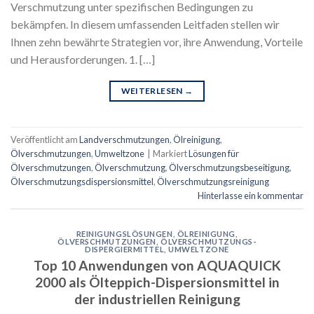
Verschmutzung unter spezifischen Bedingungen zu
bekämpfen. In diesem umfassenden Leitfaden stellen wir
Ihnen zehn bewährte Strategien vor, ihre Anwendung, Vorteile
und Herausforderungen. 1. […]
WEITERLESEN
→
Veröffentlicht am
Landverschmutzungen
,
Ölreinigung
,
Ölverschmutzungen
,
Umweltzone
|
Markiert
Lösungen für
Ölverschmutzungen
,
Ölverschmutzung
,
Ölverschmutzungsbeseitigung
,
Ölverschmutzungsdispersionsmittel
,
Ölverschmutzungsreinigung
Hinterlasse ein kommentar
REINIGUNGSLÖSUNGEN
,
ÖLREINIGUNG
,
ÖLVERSCHMUTZUNGEN
,
ÖLVERSCHMUTZUNGS-
DISPERGIERMITTEL
,
UMWELTZONE
Top 10 Anwendungen von AQUAQUICK
2000 als Ölteppich-Dispersionsmittel in
der industriellen Reinigung