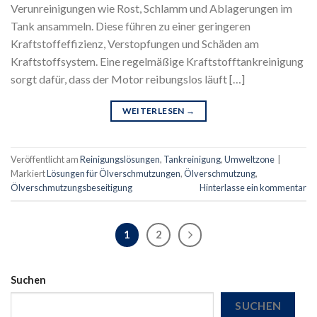
Verunreinigungen wie Rost, Schlamm und Ablagerungen im
Tank ansammeln. Diese führen zu einer geringeren
Kraftstoffeffizienz, Verstopfungen und Schäden am
Kraftstoffsystem. Eine regelmäßige Kraftstofftankreinigung
sorgt dafür, dass der Motor reibungslos läuft […]
WEITERLESEN
→
Veröffentlicht am
Reinigungslösungen
,
Tankreinigung
,
Umweltzone
|
Markiert
Lösungen für Ölverschmutzungen
,
Ölverschmutzung
,
Ölverschmutzungsbeseitigung
Hinterlasse ein kommentar
1
2
Suchen
SUCHEN