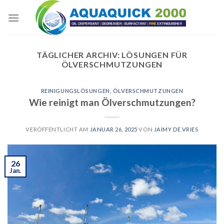
Skip
to
content
TÄGLICHER ARCHIV:
LÖSUNGEN FÜR
ÖLVERSCHMUTZUNGEN
REINIGUNGSLÖSUNGEN
,
ÖLVERSCHMUTZUNGEN
Wie reinigt man Ölverschmutzungen?
VERÖFFENTLICHT AM
JANUAR 26, 2025
VON
JAIMY DE VRIES
26
Jan.