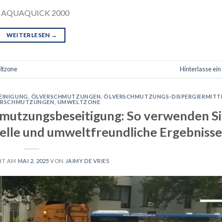
 mit AQUAQUICK 2000
WEITERLESEN
→
tzone
Hinterlasse ei
EINIGUNG
,
ÖLVERSCHMUTZUNGEN
,
ÖLVERSCHMUTZUNGS-DISPERGIERMITT
ERSCHMUTZUNGEN
,
UMWELTZONE
hmutzungsbeseitigung: So verwenden S
lle und umweltfreundliche Ergebnisse
HT AM
MAI 2, 2025
VON
JAIMY DE VRIES