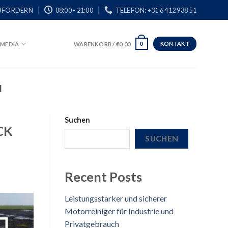
UFORDERN
08:00 - 21:00
TELEFON: +31 6 412 938 51
KONTAKT
MEDIA
WARENKORB /
€
0.00
0
N
Suchen
CK
SUCHEN
Recent Posts
Leistungsstarker und sicherer
Motorreiniger für Industrie und
Privatgebrauch