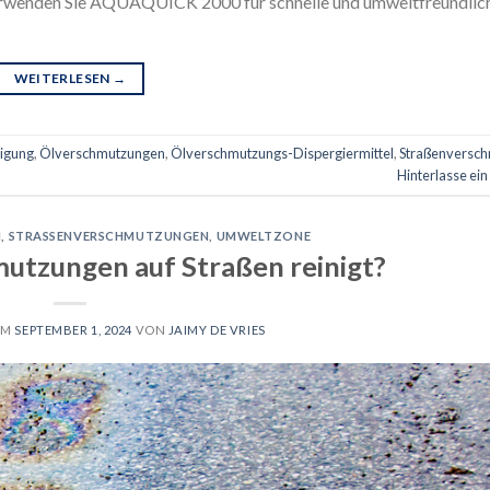
erwenden Sie AQUAQUICK 2000 für schnelle und umweltfreundlic
WEITERLESEN
→
nigung
,
Ölverschmutzungen
,
Ölverschmutzungs-Dispergiermittel
,
Straßenversc
Hinterlasse ei
N
,
STRASSENVERSCHMUTZUNGEN
,
UMWELTZONE
utzungen auf Straßen reinigt?
AM
SEPTEMBER 1, 2024
VON
JAIMY DE VRIES