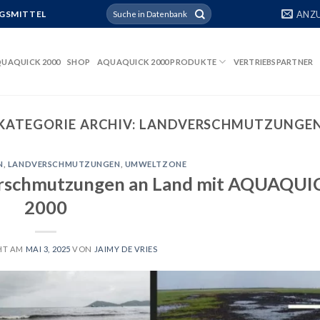
Suchen
ANZ
GSMITTEL
nach:
UAQUICK 2000
SHOP
AQUAQUICK 2000 PRODUKTE
VERTRIEBSPARTNER
KATEGORIE ARCHIV:
LANDVERSCHMUTZUNGE
N
,
LANDVERSCHMUTZUNGEN
,
UMWELTZONE
verschmutzungen an Land mit AQUAQUI
2000
HT AM
MAI 3, 2025
VON
JAIMY DE VRIES