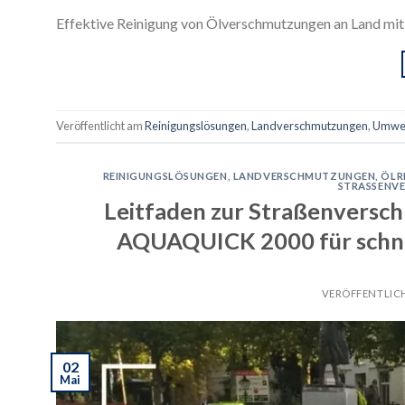
Effektive Reinigung von Ölverschmutzungen an Land
Veröffentlicht am
Reinigungslösungen
,
Landverschmutzungen
,
Umwel
REINIGUNGSLÖSUNGEN
,
LANDVERSCHMUTZUNGEN
,
ÖLR
STRASSENV
Leitfaden zur Straßenversc
AQUAQUICK 2000 für schne
VERÖFFENTLIC
02
Mai