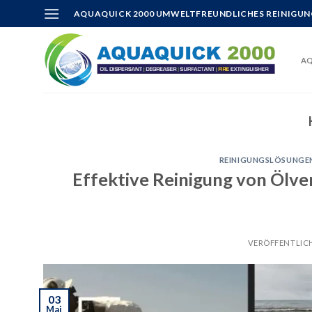
Skip
AQUAQUICK 2000 UMWELTFREUNDLICHES REINIGUN
to
content
AQ
REINIGUNGSLÖSUNGE
Effektive Reinigung von Öl
VERÖFFENTLIC
03
Mai