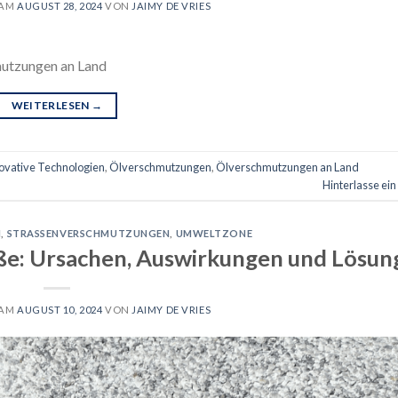
 AM
AUGUST 28, 2024
VON
JAIMY DE VRIES
mutzungen an Land
WEITERLESEN
→
ovative Technologien
,
Ölverschmutzungen
,
Ölverschmutzungen an Land
Hinterlasse ei
N
,
STRASSENVERSCHMUTZUNGEN
,
UMWELTZONE
ße: Ursachen, Auswirkungen und Lösun
 AM
AUGUST 10, 2024
VON
JAIMY DE VRIES