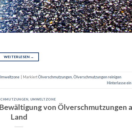
WEITERLESEN
→
Umweltzone
|
Markiert
Ölverschmutzungen
,
Ölverschmutzungen reinigen
Hinterlasse ei
SCHMUTZUNGEN
,
UMWELTZONE
r Bewältigung von Ölverschmutzungen 
Land