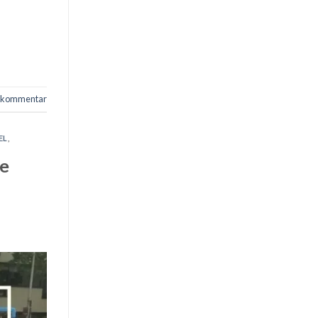
n kommentar
EL
,
ie