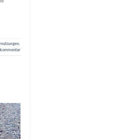
he
hmutzungen
,
n kommentar