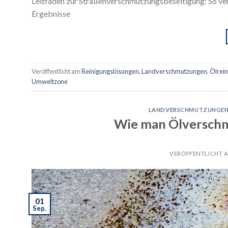
Leitfaden zur Straßenverschmutzungsbeseitigung: So v
Ergebnisse
Veröffentlicht am
Reinigungslösungen
,
Landverschmutzungen
,
Ölrei
Umweltzone
LANDVERSCHMUTZUNGE
Wie man Ölverschm
VERÖFFENTLICHT 
01
Sep.