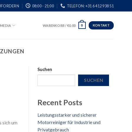
UFORDERN
08:00 - 21:00
TELEFON: +31 6 412 938 51
KONTAKT
MEDIA
WARENKORB /
€
0.00
0
TZUNGEN
Suchen
SUCHEN
Recent Posts
Leistungsstarker und sicherer
Motorreiniger für Industrie und
s sich um
Privatgebrauch