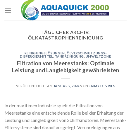
Skip
to
content
TÄGLICHER ARCHIV:
ÖLKATASTROPHENREINIGUNG
REINIGUNGSLÖSUNGEN
,
ÖLVERSCHMUTZUNGS-
DISPERGIERMITTEL
,
TANKREINIGUNG
,
UMWELTZONE
Filtration von Meerestanks: Optimale
Leistung und Langlebigkeit gewährleisten
VERÖFFENTLICHT AM
JANUAR 9, 2024
VON
JAIMY DE VRIES
In der maritimen Industrie spielt die Filtration von
Meerestanks eine entscheidende Rolle bei der Erhaltung der
Leistung und Langlebigkeit von Schiffsmotoren. Meerestank-
Filtersysteme sind darauf ausgelegt, Verunreinigungen aus