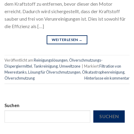
dem Kraftstoff zu entfernen, bevor dieser den Motor
erreicht. Dadurch wird sichergestellt, dass der Kraftstoff
sauber und frei von Verunreinigungen ist. Dies ist sowohl für
die Effizienz als […]
WEITERLESEN
→
Veröffentlicht am
Reinigungslösungen
,
Ölverschmutzungs-
Dispergiermittel
,
Tankreinigung
,
Umweltzone
|
Markiert
Filtration von
Meerestanks
,
Lösung für Ölverschmutzungen
,
Ölkatastrophenreinigung
,
Ölverschmutzung
Hinterlasse ein kommentar
Suchen
SUCHEN