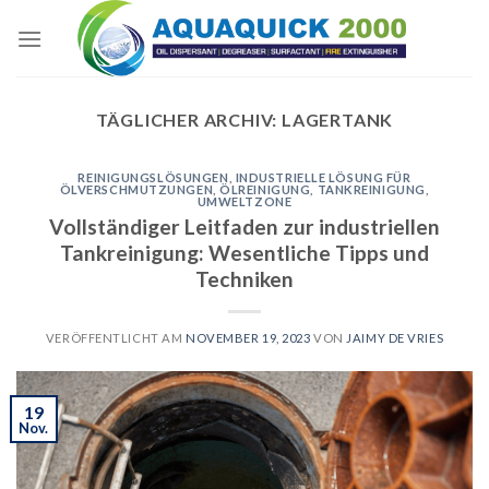
Skip
to
content
TÄGLICHER ARCHIV:
LAGERTANK
REINIGUNGSLÖSUNGEN
,
INDUSTRIELLE LÖSUNG FÜR
ÖLVERSCHMUTZUNGEN
,
ÖLREINIGUNG
,
TANKREINIGUNG
,
UMWELTZONE
Vollständiger Leitfaden zur industriellen
Tankreinigung: Wesentliche Tipps und
Techniken
VERÖFFENTLICHT AM
NOVEMBER 19, 2023
VON
JAIMY DE VRIES
19
Nov.