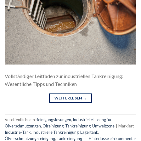
Vollständiger Leitfaden zur industriellen Tankreinigung:
Wesentliche Tipps und Techniken
WEITERLESEN
→
Veröffentlicht am
Reinigungslösungen
,
Industrielle Lösung für
Ölverschmutzungen
,
Ölreinigung
,
Tankreinigung
,
Umweltzone
|
Markiert
Industrie-Tank
,
Industrielle Tankreinigung
,
Lagertank
,
Ölverschmutzungsreinigung
,
Tankreinigung
Hinterlasse ein kommentar