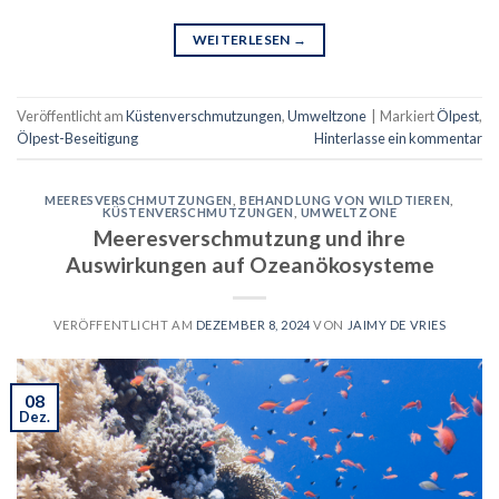
WEITERLESEN
→
Veröffentlicht am
Küstenverschmutzungen
,
Umweltzone
|
Markiert
Ölpest
,
Ölpest-Beseitigung
Hinterlasse ein kommentar
MEERESVERSCHMUTZUNGEN
,
BEHANDLUNG VON WILDTIEREN
,
KÜSTENVERSCHMUTZUNGEN
,
UMWELTZONE
Meeresverschmutzung und ihre
Auswirkungen auf Ozeanökosysteme
VERÖFFENTLICHT AM
DEZEMBER 8, 2024
VON
JAIMY DE VRIES
08
Dez.