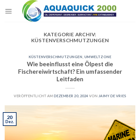
Skip
to
content
KATEGORIE ARCHIV:
KÜSTENVERSCHMUTZUNGEN
KÜSTENVERSCHMUTZUNGEN
,
UMWELTZONE
Wie beeinflusst eine Ölpest die
Fischereiwirtschaft? Ein umfassender
Leitfaden
VERÖFFENTLICHT AM
DEZEMBER 20, 2024
VON
JAIMY DE VRIES
20
Dez.