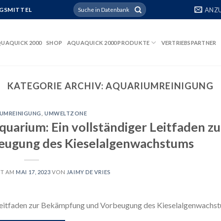
Suchen
ANZ
GSMITTEL
nach:
UAQUICK 2000
SHOP
AQUAQUICK 2000 PRODUKTE
VERTRIEBSPARTNER
KATEGORIE ARCHIV:
AQUARIUMREINIGUNG
UMREINIGUNG
,
UMWELTZONE
uarium: Ein vollständiger Leitfaden zu
ugung des Kieselalgenwachstums
HT AM
MAI 17, 2023
VON
JAIMY DE VRIES
 Leitfaden zur Bekämpfung und Vorbeugung des Kieselalgenwachs