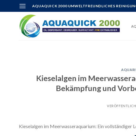
Skip
AQUAQUICK 2000 UMWELTFREUNDLICHES REINIGUN
to
content
AQ
AQUARI
Kieselalgen im Meerwasseraq
Bekämpfung und Vorbe
VERÖFFENTLIC
Kieselalgen im Meerwasseraquarium: Ein vollständiger