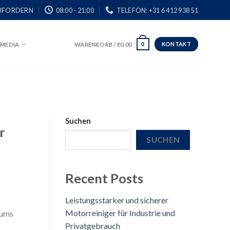
UFORDERN
08:00 - 21:00
TELEFON: +31 6 412 938 51
KONTAKT
MEDIA
WARENKORB /
€
0.00
0
Suchen
r
SUCHEN
Recent Posts
Leistungsstarker und sicherer
Motorreiniger für Industrie und
tums
Privatgebrauch