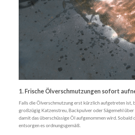
1. Frische Ölverschmutzungen sofort auf
Falls die Ölverschmutzung erst kürzlich aufgetreten ist, 
großzügig Katzenstreu, Backpulver oder Sägemehl über d
damit das überschüssige Öl aufgenommen wird. Sobald da
entsorgen es ordnungsgemäß.