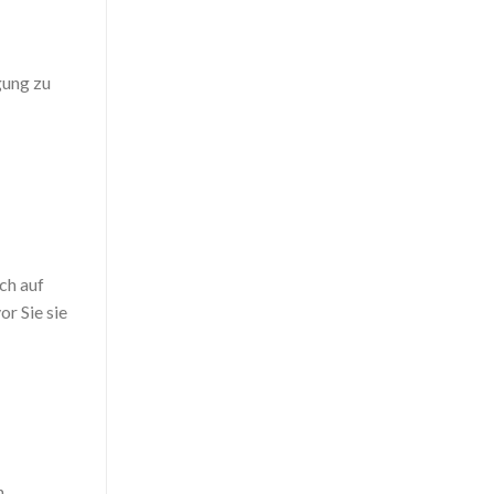
gung zu
ch auf
or Sie sie
.