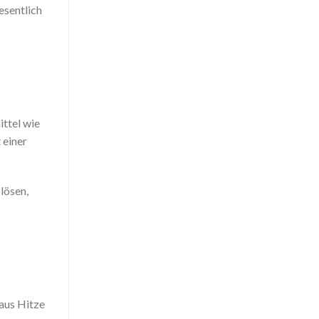
esentlich
ttel wie
 einer
lösen,
aus Hitze