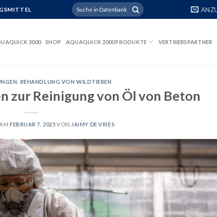
Suchen
ANZ
GSMITTEL
nach:
UAQUICK 2000
SHOP
AQUAQUICK 2000 PRODUKTE
VERTRIEBSPARTNER
UNGEN
,
BEHANDLUNG VON WILDTIEREN
en zur Reinigung von Öl von Beton
 AM
FEBRUAR 7, 2025
VON
JAIMY DE VRIES