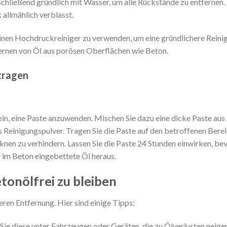
nschließend gründlich mit Wasser, um alle Rückstände zu entfernen.
 allmählich verblasst.
einen Hochdruckreiniger zu verwenden, um eine gründlichere Reini
fernen von Öl aus porösen Oberflächen wie Beton.
ftragen
ein, eine Paste anzuwenden. Mischen Sie dazu eine dicke Paste aus
 Reinigungspulver. Tragen Sie die Paste auf den betroffenen Berei
knen zu verhindern. Lassen Sie die Paste 24 Stunden einwirken, bev
 im Beton eingebettete Öl heraus.
nölfrei zu bleiben
ren Entfernung. Hier sind einige Tipps:
Sie diese unter Fahrzeugen oder Geräten, die zu Ölverlusten neigen