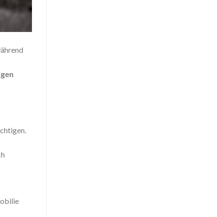
während
igen
chtigen.
ch
obilie