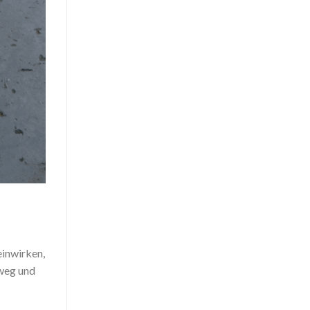
einwirken,
 weg und