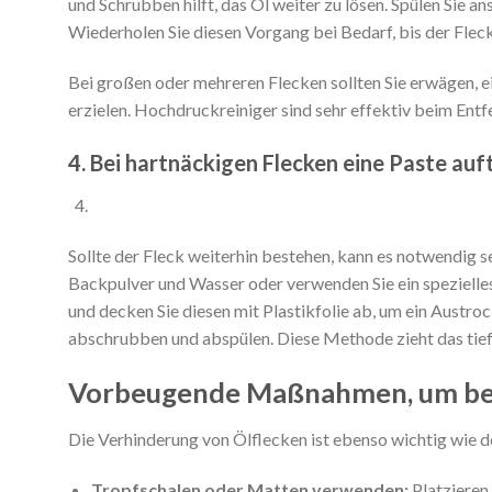
und Schrubben hilft, das Öl weiter zu lösen. Spülen Sie a
Wiederholen Sie diesen Vorgang bei Bedarf, bis der Fleck
Bei großen oder mehreren Flecken sollten Sie erwägen, 
erzielen. Hochdruckreiniger sind sehr effektiv beim Ent
4. Bei hartnäckigen Flecken eine Paste au
Sollte der Fleck weiterhin bestehen, kann es notwendig s
Backpulver und Wasser oder verwenden Sie ein spezielles
und decken Sie diesen mit Plastikfolie ab, um ein Austroc
abschrubben und abspülen. Diese Methode zieht das tief
Vorbeugende Maßnahmen, um beto
Die Verhinderung von Ölflecken ist ebenso wichtig wie de
Tropfschalen oder Matten verwenden:
Platzieren 