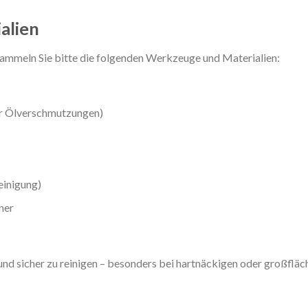
alien
ammeln Sie bitte die folgenden Werkzeuge und Materialien:
er Ölverschmutzungen)
einigung)
ner
und sicher zu reinigen – besonders bei hartnäckigen oder großfläc