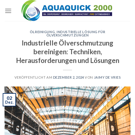
Skip
to
content
ÖLREINIGUNG
,
INDUSTRIELLE LÖSUNG FÜR
ÖLVERSCHMUTZUNGEN
Industrielle Ölverschmutzung
bereinigen: Techniken,
Herausforderungen und Lösungen
VERÖFFENTLICHT AM
DEZEMBER 2, 2024
VON
JAIMY DE VRIES
02
Dez.