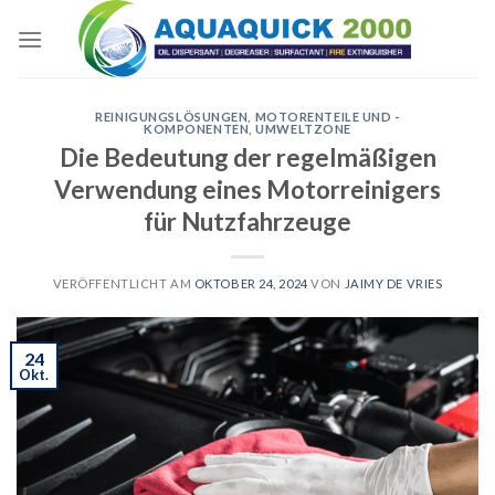
Skip
to
content
REINIGUNGSLÖSUNGEN
,
MOTORENTEILE UND -
KOMPONENTEN
,
UMWELTZONE
Die Bedeutung der regelmäßigen
Verwendung eines Motorreinigers
für Nutzfahrzeuge
VERÖFFENTLICHT AM
OKTOBER 24, 2024
VON
JAIMY DE VRIES
24
Okt.