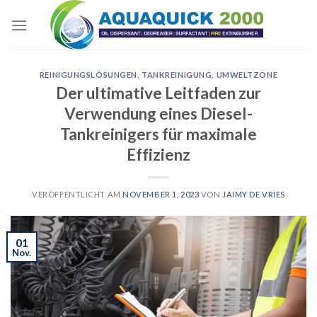
Skip
to
content
REINIGUNGSLÖSUNGEN
,
TANKREINIGUNG
,
UMWELTZONE
Der ultimative Leitfaden zur
Verwendung eines Diesel-
Tankreinigers für maximale
Effizienz
VERÖFFENTLICHT AM
NOVEMBER 1, 2023
VON
JAIMY DE VRIES
01
Nov.