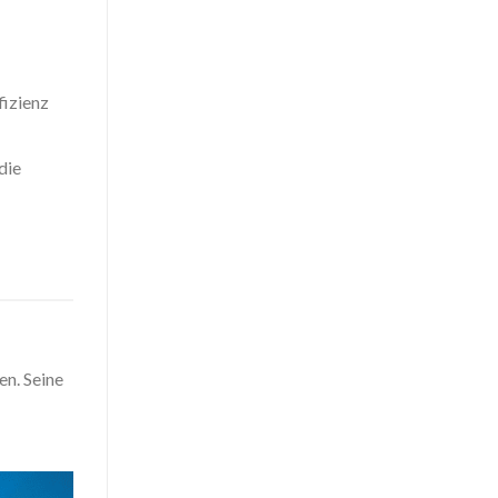
fizienz
die
n. Seine