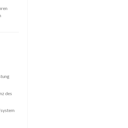
hren
n
stung
nz des
ffsystem