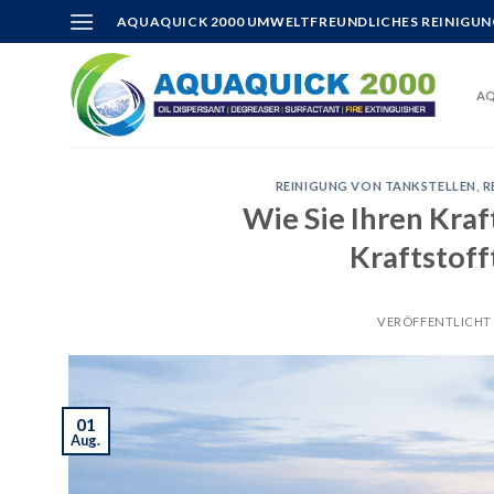
Skip
AQUAQUICK 2000 UMWELTFREUNDLICHES REINIGUN
to
content
AQ
REINIGUNG VON TANKSTELLEN
,
R
Wie Sie Ihren Kra
Kraftstoff
VERÖFFENTLICHT
01
Aug.