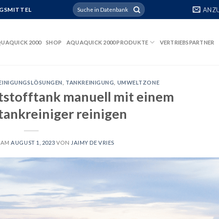
Suchen
ANZ
GSMITTEL
nach:
UAQUICK 2000
SHOP
AQUAQUICK 2000 PRODUKTE
VERTRIEBSPARTNER
EINIGUNGSLÖSUNGEN
,
TANKREINIGUNG
,
UMWELTZONE
ftstofftank manuell mit einem
tankreiniger reinigen
 AM
AUGUST 1, 2023
VON
JAIMY DE VRIES