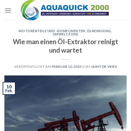
Skip
to
content
MOTORENTEILE UND -KOMPONENTEN
,
ÖLREINIGUNG
,
UMWELTZONE
Wie man einen Öl-Extraktor reinigt
und wartet
VERÖFFENTLICHT AM
FEBRUAR 10, 2023
VON
JAIMY DE VRIES
10
Feb.